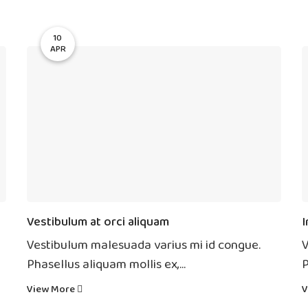
10
APR
Vestibulum at orci aliquam
I
Vestibulum malesuada varius mi id congue.
V
Phasellus aliquam mollis ex,...
P
View More
V