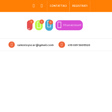
CONTATTACI
REGISTRATI
0
0
0
Il tuo account
salestoyscar@gmail.com
+39 081 5605520