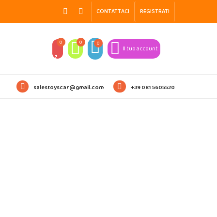
CONTATTACI
REGISTRATI
0
0
0
Il tuo account
salestoyscar@gmail.com
+39 081 5605520